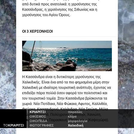
από δυτικά προς ανατολικά: η χερσόνησος της
Κασσάνδρας, η χερσόνησος της Σιθωνίας και η
χερσόνησος του Αγίου Όρους.
ΟΙ 3 ΧΕΡΣΟΝΗΣΟΙ
Η Κασσάνδρα είναι η δυτικότερη χερσόνησος της
Χαλκιδικής. Είναι ένα από τα πιο φημισμένα μέρη στην
Χαλκιδική με ιδιαίτερη τουριστική ανάπτυξη, έχοντας να
επιδείξει πάρα πολλά όσον αφορά τον πολιτιστικό και
τον τουριστικό τομέα. Στην Κασσάνδρα βρίσκονται τα
χωριά: Νέα Ποτίδαια, Νέα Φώκαια, Αφυτος, Καλλιθέα,
Φούρκα, Κασσανδρινό, Καλάνδρα, Νέα Σκιώνη, Μόλα
ΚΡΙΑΡΙΤΣΙ
παραλίες
Καλύβα, Λουτρά, Πολύχρονο, Παλιούρι, Χανιώτη,
ΟΙΚΙΣΜΟΣ
κλίμα
Κρυοπηγή, Αγία Παρασκευή, Πευκοχώρι (Καψοχώρα).
ΟΙΚΟΠΕΔΑ
μορφολογία
ΤΟ
ΚΡΙΑΡΙΤΣΙ
ΦΩΤΟΓΡΑΦΙΕΣ
Χ
αλκιδική