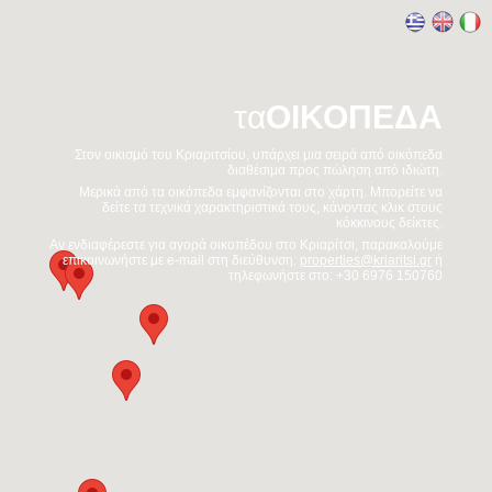
τα
ΟΙΚΟΠΕΔΑ
Στον οικισμό του Κριαριτσίου, υπάρχει μια σειρά από οικόπεδα
διαθέσιμα προς πώληση από ιδιώτη.
Μερικά από τα οικόπεδα εμφανίζονται στο χάρτη. Mπορείτε να
δείτε τα τεχνικά χαρακτηριστικά τους, κάνοντας κλικ στους
κόκκινους δείκτες.
Αν ενδιαφέρεστε για αγορά οικοπέδου στο Κριαρίτσι, παρακαλούμε
επικοινωνήστε με e-mail στη διεύθυνση:
properties@kriaritsi.gr
ή
τηλεφωνήστε στο: +30 6976 150760