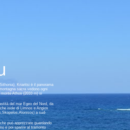
u
Sithonia), Kriaritsi è il panorama
a montagna sacra vedono ogni
il monte Athos (2033 m) si
 vastità del mar Egeo del Nord, da
niche isole di Limnos e Angios
os,Skopelos,Alonisos) a sud-
ore che può apprezzare guardando
rno e poi sparire al tramonto