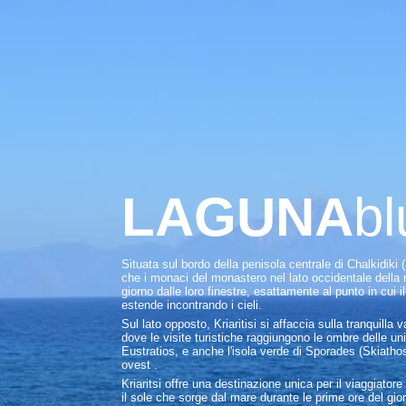
LAGUNA
bl
Situata sul bordo della penisola centrale di Chalkidiki (
che i monaci del monastero nel lato occidentale dell
giorno dalle loro finestre, esattamente al punto in cui 
estende incontrando i cieli.
Sul lato opposto, Kriaritisi si affaccia sulla tranquilla
dove le visite turistiche raggiungono le ombre delle u
Eustratios, e anche l'isola verde di Sporades (Skiath
ovest .
Kriaritsi offre una destinazione unica per il viaggiat
il sole che sorge dal mare durante le prime ore del gio