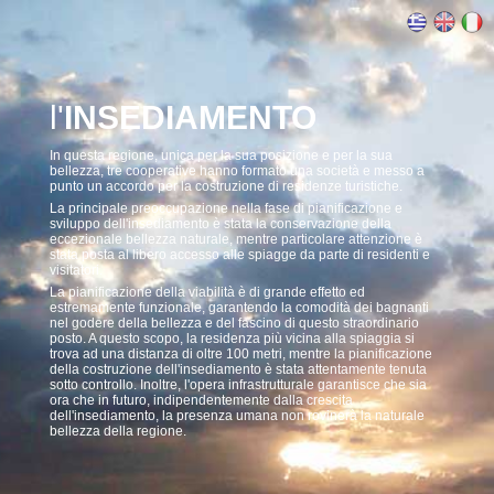
l'
INSEDIAMENTO
In questa regione, unica per la sua posizione e per la sua
bellezza, tre cooperative hanno formato una società e messo a
punto un accordo per la costruzione di residenze turistiche.
La principale preoccupazione nella fase di pianificazione e
sviluppo dell'insediamento è stata la conservazione della
eccezionale bellezza naturale, mentre particolare attenzione è
stata posta al libero accesso alle spiagge da parte di residenti e
visitatori.
La pianificazione della viabilità è di grande effetto ed
estremamente funzionale, garantendo la comodità dei bagnanti
nel godere della bellezza e del fascino di questo straordinario
posto. A questo scopo, la residenza più vicina alla spiaggia si
trova ad una distanza di oltre 100 metri, mentre la pianificazione
della costruzione dell'insediamento è stata attentamente tenuta
sotto controllo. Inoltre, l'opera infrastrutturale garantisce che sia
ora che in futuro, indipendentemente dalla crescita
dell'insediamento, la presenza umana non rovinerà la naturale
bellezza della regione.