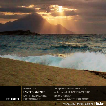
KRIARITSI
complesso
RESIDANZIALE
L'INSEDIAMENTO
sviluppo dell'
INSEDIAMENTO
LOTTI EDIFICABILI
area
FORESTA
KRIARITSI
FOTOGRAFIE
ritrovamenti
ARCHEOLOGICI
© photo by
David Helán on