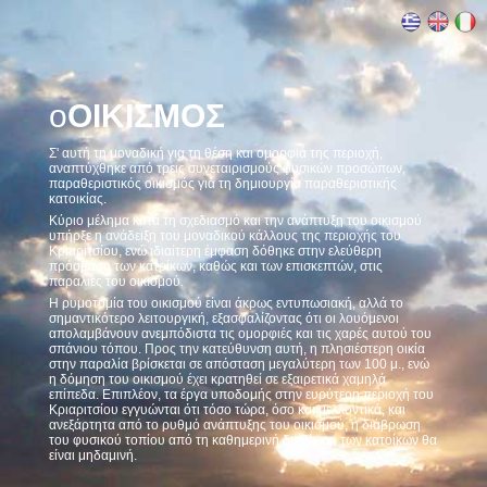
ο
ΟΙΚΙΣΜΟΣ
Σ' αυτή τη μοναδική για τη θέση και ομορφιά της περιοχή,
αναπτύχθηκε από τρεις συνεταιρισμούς φυσικών προσώπων,
παραθεριστικός οικισμός για τη δημιουργία παραθεριστικής
κατοικίας.
Κύριο μέλημα κατά τη σχεδιασμό και την ανάπτυξη του οικισμού
υπήρξε η ανάδειξη του μοναδικού κάλλους της περιοχής του
Κριαριτσίου, ενώ ιδιαίτερη έμφαση δόθηκε στην ελεύθερη
πρόσβαση των κατοίκων, καθώς και των επισκεπτών, στις
παραλίες του οικισμού.
Η ρυμοτομία του οικισμού είναι άκρως εντυπωσιακή, αλλά το
σημαντικότερο λειτουργική, εξασφαλίζοντας ότι οι λουόμενοι
απολαμβάνουν ανεμπόδιστα τις ομορφιές και τις χαρές αυτού του
σπάνιου τόπου. Προς την κατεύθυνση αυτή, η πλησιέστερη οικία
στην παραλία βρίσκεται σε απόσταση μεγαλύτερη των 100 μ., ενώ
η δόμηση του οικισμού έχει κρατηθεί σε εξαιρετικά χαμηλά
επίπεδα. Επιπλέον, τα έργα υποδομής στην ευρύτερη περιοχή του
Κριαριτσίου εγγυώνται ότι τόσο τώρα, όσο και μελλοντικά, και
ανεξάρτητα από το ρυθμό ανάπτυξης του οικισμού, η διάβρωση
του φυσικού τοπίου από τη καθημερινή διαβίωση των κατοίκων θα
είναι μηδαμινή.