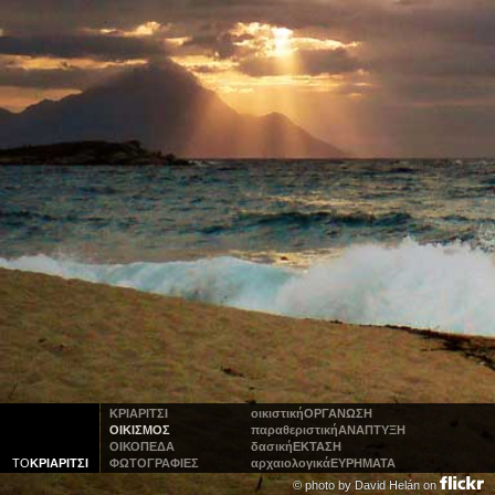
ΚΡΙΑΡΙΤΣΙ
οικιστική
ΟΡΓΑΝΩΣΗ
ΟΙΚΙΣΜΟΣ
παραθεριστική
ΑΝΑΠΤΥΞΗ
ΟΙΚΟΠΕΔΑ
δασική
ΕΚΤΑΣΗ
ΤΟ
ΚΡΙΑΡΙΤΣΙ
ΦΩΤΟΓΡΑΦΙΕΣ
αρχαιολογικά
ΕΥΡΗΜΑΤΑ
© photo by
David Helán on