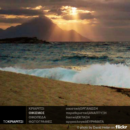
ΚΡΙΑΡΙΤΣΙ
οικιστική
ΟΡΓΑΝΩΣΗ
ΟΙΚΙΣΜΟΣ
παραθεριστική
ΑΝΑΠΤΥΞΗ
ΟΙΚΟΠΕΔΑ
δασική
ΕΚΤΑΣΗ
ΤΟ
ΚΡΙΑΡΙΤΣΙ
ΦΩΤΟΓΡΑΦΙΕΣ
αρχαιολογικά
ΕΥΡΗΜΑΤΑ
© photo by
David Helán on