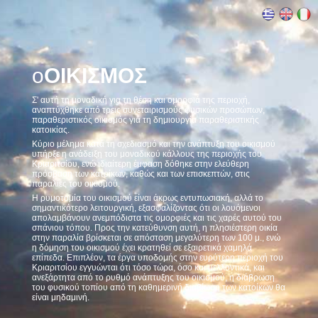
ο
ΟΙΚΙΣΜΟΣ
Σ' αυτή τη μοναδική για τη θέση και ομορφιά της περιοχή,
αναπτύχθηκε από τρεις συνεταιρισμούς φυσικών προσώπων,
παραθεριστικός οικισμός για τη δημιουργία παραθεριστικής
κατοικίας.
Κύριο μέλημα κατά τη σχεδιασμό και την ανάπτυξη του οικισμού
υπήρξε η ανάδειξη του μοναδικού κάλλους της περιοχής του
Κριαριτσίου, ενώ ιδιαίτερη έμφαση δόθηκε στην ελεύθερη
πρόσβαση των κατοίκων, καθώς και των επισκεπτών, στις
παραλίες του οικισμού.
Η ρυμοτομία του οικισμού είναι άκρως εντυπωσιακή, αλλά το
σημαντικότερο λειτουργική, εξασφαλίζοντας ότι οι λουόμενοι
απολαμβάνουν ανεμπόδιστα τις ομορφιές και τις χαρές αυτού του
σπάνιου τόπου. Προς την κατεύθυνση αυτή, η πλησιέστερη οικία
στην παραλία βρίσκεται σε απόσταση μεγαλύτερη των 100 μ., ενώ
η δόμηση του οικισμού έχει κρατηθεί σε εξαιρετικά χαμηλά
επίπεδα. Επιπλέον, τα έργα υποδομής στην ευρύτερη περιοχή του
Κριαριτσίου εγγυώνται ότι τόσο τώρα, όσο και μελλοντικά, και
ανεξάρτητα από το ρυθμό ανάπτυξης του οικισμού, η διάβρωση
του φυσικού τοπίου από τη καθημερινή διαβίωση των κατοίκων θα
είναι μηδαμινή.