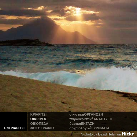
ΚΡΙΑΡΙΤΣΙ
οικιστική
ΟΡΓΑΝΩΣΗ
ΟΙΚΙΣΜΟΣ
παραθεριστική
ΑΝΑΠΤΥΞΗ
ΟΙΚΟΠΕΔΑ
δασική
ΕΚΤΑΣΗ
ΤΟ
ΚΡΙΑΡΙΤΣΙ
ΦΩΤΟΓΡΑΦΙΕΣ
αρχαιολογικά
ΕΥΡΗΜΑΤΑ
© photo by
David Helán on