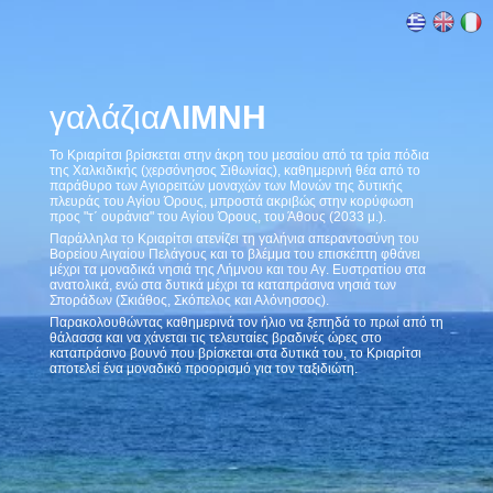
γαλάζια
ΛΙΜΝΗ
Το Κριαρίτσι βρίσκεται στην άκρη του μεσαίου από τα τρία πόδια
της Χαλκιδικής (χερσόνησος Σιθωνίας), καθημερινή θέα από το
παράθυρο των Αγιορειτών μοναχών των Μονών της δυτικής
πλευράς του Αγίου Όρους, μπροστά ακριβώς στην κορύφωση
προς "τ΄ ουράνια" του Αγίου Όρους, του Άθους (2033 μ.).
Παράλληλα το Κριαρίτσι ατενίζει τη γαλήνια απεραντοσύνη του
Βορείου Αιγαίου Πελάγους και το βλέμμα του επισκέπτη φθάνει
μέχρι τα μοναδικά νησιά της Λήμνου και του Αγ. Ευστρατίου στα
ανατολικά, ενώ στα δυτικά μέχρι τα καταπράσινα νησιά των
Σποράδων (Σκιάθος, Σκόπελος και Αλόνησσος).
Παρακολουθώντας καθημερινά τον ήλιο να ξεπηδά το πρωί από τη
θάλασσα και να χάνεται τις τελευταίες βραδινές ώρες στο
καταπράσινο βουνό που βρίσκεται στα δυτικά του, το Κριαρίτσι
αποτελεί ένα μοναδικό προορισμό για τον ταξιδιώτη.