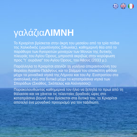
γαλάζια
ΛΙΜΝΗ
Το Κριαρίτσι βρίσκεται στην άκρη του μεσαίου από τα τρία πόδια
της Χαλκιδικής (χερσόνησος Σιθωνίας), καθημερινή θέα από το
παράθυρο των Αγιορειτών μοναχών των Μονών της δυτικής
πλευράς του Αγίου Όρους, μπροστά ακριβώς στην κορύφωση
προς "τ΄ ουράνια" του Αγίου Όρους, του Άθους (2033 μ.).
Παράλληλα το Κριαρίτσι ατενίζει τη γαλήνια απεραντοσύνη του
Βορείου Αιγαίου Πελάγους και το βλέμμα του επισκέπτη φθάνει
μέχρι τα μοναδικά νησιά της Λήμνου και του Αγ. Ευστρατίου στα
ανατολικά, ενώ στα δυτικά μέχρι τα καταπράσινα νησιά των
Σποράδων (Σκιάθος, Σκόπελος και Αλόνησσος).
Παρακολουθώντας καθημερινά τον ήλιο να ξεπηδά το πρωί από τη
θάλασσα και να χάνεται τις τελευταίες βραδινές ώρες στο
καταπράσινο βουνό που βρίσκεται στα δυτικά του, το Κριαρίτσι
αποτελεί ένα μοναδικό προορισμό για τον ταξιδιώτη.