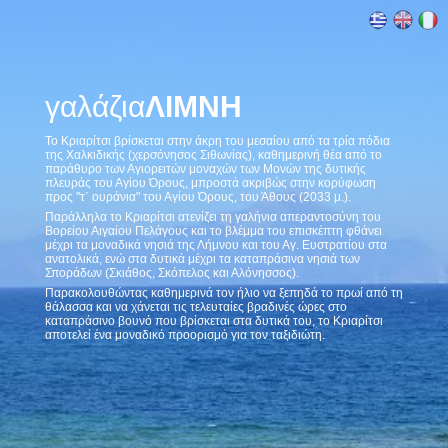
γαλάζια
ΛΙΜΝΗ
Το Κριαρίτσι βρίσκεται στην άκρη του μεσαίου από τα τρία πόδια
της Χαλκιδικής (χερσόνησος Σιθωνίας), καθημερινή θέα από το
παράθυρο των Αγιορειτών μοναχών των Μονών της δυτικής
πλευράς του Αγίου Όρους, μπροστά ακριβώς στην κορύφωση
προς "τ΄ ουράνια" του Αγίου Όρους, του Άθους (2033 μ.).
Παράλληλα το Κριαρίτσι ατενίζει τη γαλήνια απεραντοσύνη του
Βορείου Αιγαίου Πελάγους και το βλέμμα του επισκέπτη φθάνει
μέχρι τα μοναδικά νησιά της Λήμνου και του Αγ. Ευστρατίου στα
ανατολικά, ενώ στα δυτικά μέχρι τα καταπράσινα νησιά των
Σποράδων (Σκιάθος, Σκόπελος και Αλόνησσος).
Παρακολουθώντας καθημερινά τον ήλιο να ξεπηδά το πρωί από τη
θάλασσα και να χάνεται τις τελευταίες βραδινές ώρες στο
καταπράσινο βουνό που βρίσκεται στα δυτικά του, το Κριαρίτσι
αποτελεί ένα μοναδικό προορισμό για τον ταξιδιώτη.